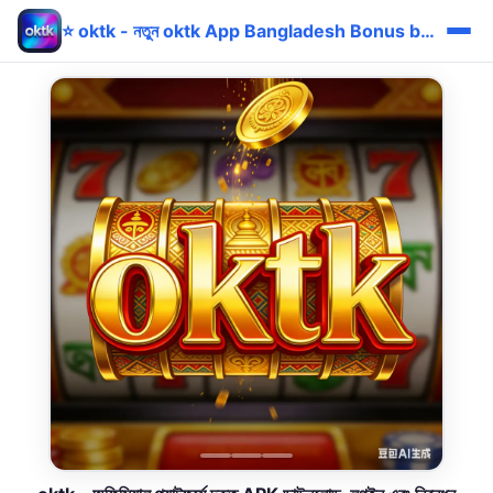
⭐ oktk - নতুন oktk App Bangladesh Bonus bKash