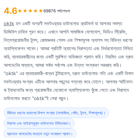
4.6
★
★
★
★
★
69876 পর্যালোচনা
oktk
হল একটি অগ্রণী সফটওয়্যার ডাউনলোড প্ল্যাটফর্ম যা আপনার সমস্ত
ডিজিটাল চাহিদা পূরণ করে। এখানে আপনি সামাজিক যোগাযোগ, ভিডিও স্ট্রিমিং,
নিত্যপ্রয়োজনীয় টুলস, রোমাঞ্চকর গেমস এবং শিক্ষামূলক অ্যাপস সহ বিভিন্ন ধরণের
অ্যাপ্লিকেশন পাবেন। আমরা প্রতিটি অ্যাপের নিরাপত্তা এবং নির্ভরযোগ্যতা নিশ্চিত
করি, ব্যবহারকারীদের জন্য একটি সুরক্ষিত অভিজ্ঞতা প্রদান করি। নিয়মিত এবং দ্রুত
আপডেটের মাধ্যমে, আমরা সর্বদা সর্বশেষ এবং উন্নত সংস্করণ সরবরাহ করি।
"oktk" এর ব্যবহারকারী-বান্ধব ইন্টারফেস, দ্রুত ডাউনলোড গতি এবং একটি বিশাল
সফটওয়্যার সংগ্রহ এটিকে আপনার পছন্দের গন্তব্য করে তোলে। আপনার স্মার্টফোন
বা ট্যাবলেটের জন্য প্রয়োজনীয় যেকোনো অ্যাপ্লিকেশন খুঁজে পেতে এবং নিরাপদে
ডাউনলোড করতে "oktk"ই সেরা পছন্দ।
বিভিন্ন ধরণের অ্যাপের বিশাল সংগ্রহ (সামাজিক, গেমিং, টুলস, শিক্ষামূলক)।
নিরাপদ এবং ভাইরাসমুক্ত ডাউনলোড নিশ্চিতকরণ।
দ্রুততম আপডেটের মাধ্যমে নতুন সংস্করণ প্রদান।