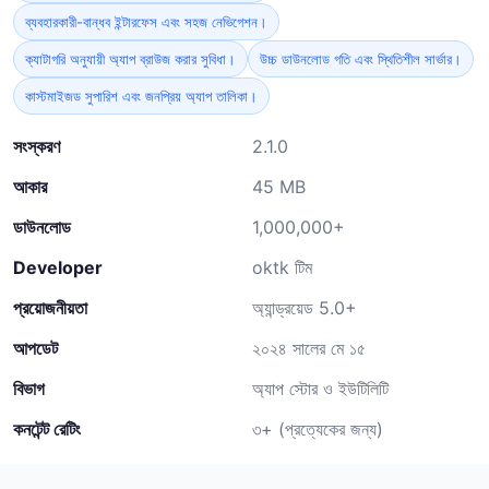
ব্যবহারকারী-বান্ধব ইন্টারফেস এবং সহজ নেভিগেশন।
ক্যাটাগরি অনুযায়ী অ্যাপ ব্রাউজ করার সুবিধা।
উচ্চ ডাউনলোড গতি এবং স্থিতিশীল সার্ভার।
কাস্টমাইজড সুপারিশ এবং জনপ্রিয় অ্যাপ তালিকা।
সংস্করণ
2.1.0
আকার
45 MB
ডাউনলোড
1,000,000+
Developer
oktk টিম
প্রয়োজনীয়তা
অ্যান্ড্রয়েড 5.0+
আপডেট
২০২৪ সালের মে ১৫
বিভাগ
অ্যাপ স্টোর ও ইউটিলিটি
কনটেন্ট রেটিং
৩+ (প্রত্যেকের জন্য)