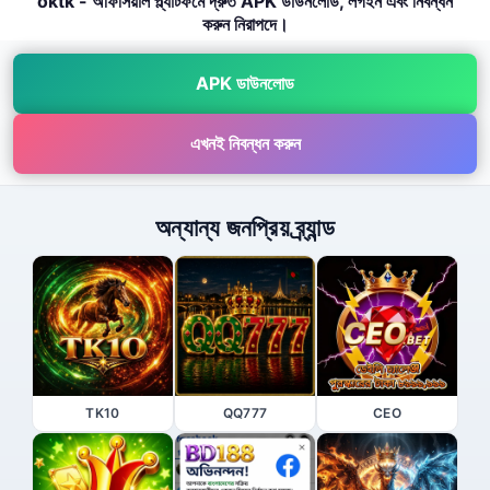
oktk - অফিসিয়াল প্ল্যাটফর্মে দ্রুত APK ডাউনলোড, লগইন এবং নিবন্ধন
করুন নিরাপদে।
APK ডাউনলোড
এখনই নিবন্ধন করুন
অন্যান্য জনপ্রিয় ব্র্যান্ড
TK10
QQ777
CEO