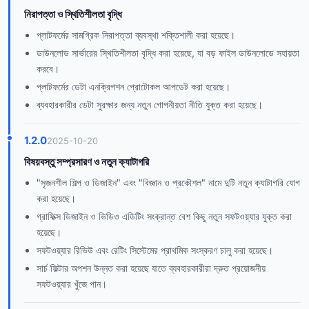
নিরাপত্তা ও স্থিতিশীলতা বৃদ্ধি
প্লাটফর্মের সামগ্রিক নিরাপত্তা ব্যবস্থা শক্তিশালী করা হয়েছে।
ডাউনলোড সার্ভারের স্থিতিশীলতা বৃদ্ধি করা হয়েছে, যা বড় ফাইল ডাউনলোডে সহায়তা
করবে।
প্লাটফর্মের ডেটা এনক্রিপশন প্রোটোকল আপডেট করা হয়েছে।
ব্যবহারকারীর ডেটা সুরক্ষার জন্য নতুন গোপনীয়তা নীতি যুক্ত করা হয়েছে।
1.2.0
2025-10-20
বিষয়বস্তু সম্প্রসারণ ও নতুন ক্যাটাগরি
"সৃজনশীল শিল্প ও ডিজাইন" এবং "বিজ্ঞান ও প্রকৌশল" নামে দুটি নতুন ক্যাটাগরি যোগ
করা হয়েছে।
গ্রাফিক্স ডিজাইন ও ভিডিও এডিটিং সংক্রান্ত বেশ কিছু নতুন সফটওয়্যার যুক্ত করা
হয়েছে।
সফটওয়্যার রিভিউ এবং রেটিং সিস্টেমের প্রাথমিক সংস্করণ চালু করা হয়েছে।
সার্চ ফিল্টার অপশন উন্নত করা হয়েছে যাতে ব্যবহারকারীরা দ্রুত প্রয়োজনীয়
সফটওয়্যার খুঁজে পান।