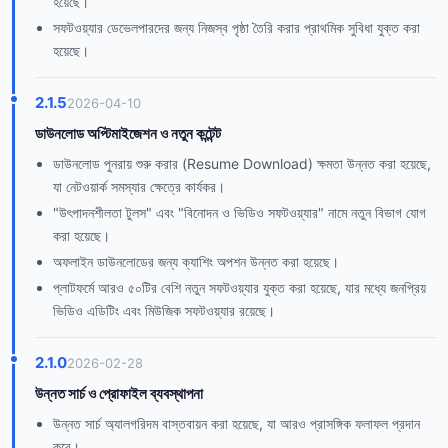
হয়েছে।
সফটওয়্যার ডেভেলপারদের জন্য নিজস্ব পৃষ্ঠা তৈরি করার প্রাথমিক সুবিধা যুক্ত করা
হয়েছে।
2.1.5
2026-04-10
ডাউনলোড অপ্টিমাইজেশন ও নতুন কন্টেন্ট
ডাউনলোড পুনরায় শুরু করার (Resume Download) ক্ষমতা উন্নত করা হয়েছে,
যা নেটওয়ার্ক সমস্যার ক্ষেত্রে কার্যকর।
"উৎপাদনশীলতা টুলস" এবং "বিনোদন ও ভিডিও সফটওয়্যার" নামে নতুন বিভাগ যোগ
করা হয়েছে।
অফলাইন ডাউনলোডের জন্য ক্যাশিং অপশন উন্নত করা হয়েছে।
প্লাটফর্মে আরও ৫০টির বেশি নতুন সফটওয়্যার যুক্ত করা হয়েছে, যার মধ্যে জনপ্রিয়
ভিডিও এডিটিং এবং মিউজিক সফটওয়্যার রয়েছে।
2.1.0
2026-02-28
উন্নত সার্চ ও প্রোফাইল ব্যবস্থাপনা
উন্নত সার্চ অ্যালগরিদম বাস্তবায়ন করা হয়েছে, যা আরও প্রাসঙ্গিক ফলাফল প্রদান
করে।