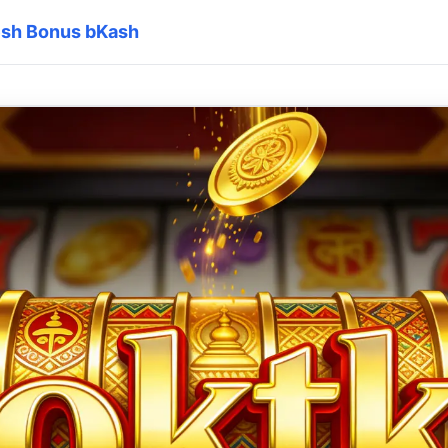
desh Bonus bKash