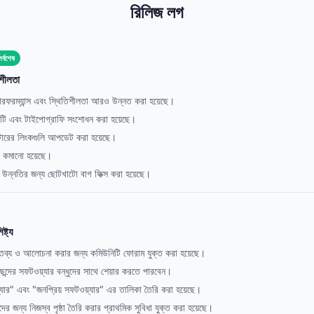
রিলিজ লগ
সর্বশেষ
তিশীলতা
 পারফরম্যান্স এবং স্থিতিশীলতা আরও উন্নত করা হয়েছে।
ুটি এবং টাইপোগ্রাফি সংশোধন করা হয়েছে।
ুটারের লিংকগুলি আপডেট করা হয়েছে।
য় কমানো হয়েছে।
র উন্নতির জন্য ছোটখাটো বাগ ফিক্স করা হয়েছে।
্ট্য
মন্তব্য ও আলোচনা করার জন্য কমিউনিটি ফোরাম যুক্ত করা হয়েছে।
ছন্দের সফটওয়্যার বন্ধুদের সাথে শেয়ার করতে পারবেন।
়্যার" এবং "জনপ্রিয় সফটওয়্যার" এর তালিকা তৈরি করা হয়েছে।
র জন্য নিজস্ব পৃষ্ঠা তৈরি করার প্রাথমিক সুবিধা যুক্ত করা হয়েছে।