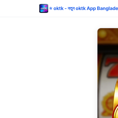
⭐ oktk - নতুন oktk App Bangla