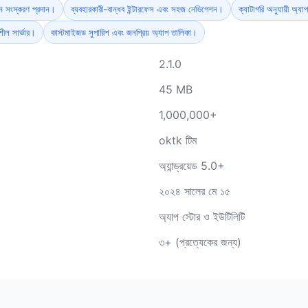
ন সংস্করণ প্রদান।
ব্যবহারকারী-বান্ধব ইন্টারফেস এবং সহজ নেভিগেশন।
ক্যাটাগরি অনুযায়ী অ্যা
ীল সার্ভার।
কাস্টমাইজড সুপারিশ এবং জনপ্রিয় অ্যাপ তালিকা।
2.1.0
45 MB
1,000,000+
oktk টিম
অ্যান্ড্রয়েড 5.0+
২০২৪ সালের মে ১৫
অ্যাপ স্টোর ও ইউটিলিটি
৩+ (প্রত্যেকের জন্য)