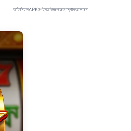
অফিসিয়াল
APK
লগইন
ডাউনলোড
অবস্থান
আলোচনা