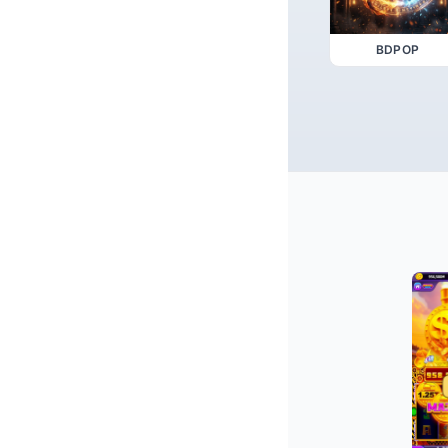
BDPOP