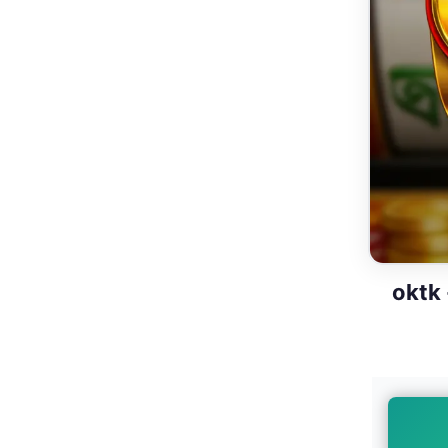
oktk - 