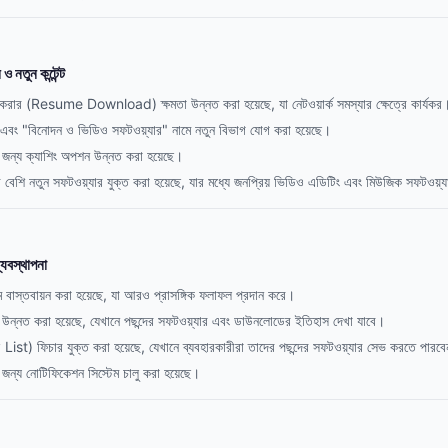
নতুন কন্টেন্ট
ু করার (Resume Download) ক্ষমতা উন্নত করা হয়েছে, যা নেটওয়ার্ক সমস্যার ক্ষেত্রে কার্যকর
এবং "বিনোদন ও ভিডিও সফটওয়্যার" নামে নতুন বিভাগ যোগ করা হয়েছে।
ন্য ক্যাশিং অপশন উন্নত করা হয়েছে।
 বেশি নতুন সফটওয়্যার যুক্ত করা হয়েছে, যার মধ্যে জনপ্রিয় ভিডিও এডিটিং এবং মিউজিক সফটওয়্য
্যবস্থাপনা
দম বাস্তবায়ন করা হয়েছে, যা আরও প্রাসঙ্গিক ফলাফল প্রদান করে।
 উন্নত করা হয়েছে, যেখানে পছন্দের সফটওয়্যার এবং ডাউনলোডের ইতিহাস দেখা যাবে।
ist) ফিচার যুক্ত করা হয়েছে, যেখানে ব্যবহারকারীরা তাদের পছন্দের সফটওয়্যার সেভ করতে পারব
জন্য নোটিফিকেশন সিস্টেম চালু করা হয়েছে।