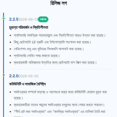
রিলিজ লগ
2.2.5
2026-06-13
সর্বশেষ
চূড়ান্ত পরিমার্জন ও স্থিতিশীলতা
প্লাটফর্মের সামগ্রিক পারফরম্যান্স এবং স্থিতিশীলতা আরও উন্নত করা হয়েছে।
কিছু ছোটখাটো UI ত্রুটি এবং টাইপোগ্রাফি সংশোধন করা হয়েছে।
নেভিগেশন মেনু এবং ফুটারের লিংকগুলি আপডেট করা হয়েছে।
প্লাটফর্মের লোডিং সময় কমানো হয়েছে।
ব্যবহারকারী অভিজ্ঞতার উন্নতির জন্য ছোটখাটো বাগ ফিক্স করা হয়েছে।
2.2.0
2026-05-20
কমিউনিটি ও সামাজিক বৈশিষ্ট্য
সফটওয়্যার সম্পর্কে মন্তব্য ও আলোচনা করার জন্য কমিউনিটি ফোরাম যুক্ত করা
হয়েছে।
ব্যবহারকারীরা তাদের পছন্দের সফটওয়্যার বন্ধুদের সাথে শেয়ার করতে পারবেন।
"শীর্ষ রেট করা সফটওয়্যার" এবং "জনপ্রিয় সফটওয়্যার" এর তালিকা তৈরি করা