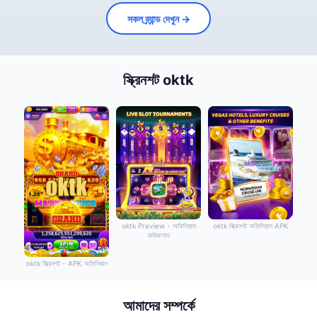
সকল ব্র্যান্ড দেখুন →
স্ক্রিনশট oktk
oktk Preview - অফিসিয়াল
oktk স্ক্রিনশট অফিসিয়াল APK
ডাউনলোড
oktk স্ক্রিনশট - APK অফিসিয়াল
আমাদের সম্পর্কে