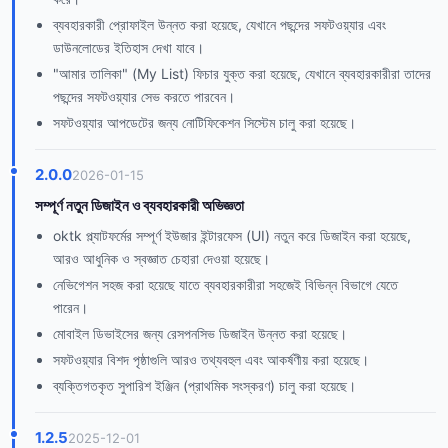
ব্যবহারকারী প্রোফাইল উন্নত করা হয়েছে, যেখানে পছন্দের সফটওয়্যার এবং
ডাউনলোডের ইতিহাস দেখা যাবে।
"আমার তালিকা" (My List) ফিচার যুক্ত করা হয়েছে, যেখানে ব্যবহারকারীরা তাদের
পছন্দের সফটওয়্যার সেভ করতে পারবেন।
সফটওয়্যার আপডেটের জন্য নোটিফিকেশন সিস্টেম চালু করা হয়েছে।
2.0.0
2026-01-15
সম্পূর্ণ নতুন ডিজাইন ও ব্যবহারকারী অভিজ্ঞতা
oktk প্ল্যাটফর্মের সম্পূর্ণ ইউজার ইন্টারফেস (UI) নতুন করে ডিজাইন করা হয়েছে,
আরও আধুনিক ও স্বজ্ঞাত চেহারা দেওয়া হয়েছে।
নেভিগেশন সহজ করা হয়েছে যাতে ব্যবহারকারীরা সহজেই বিভিন্ন বিভাগে যেতে
পারেন।
মোবাইল ডিভাইসের জন্য রেসপনসিভ ডিজাইন উন্নত করা হয়েছে।
সফটওয়্যার বিশদ পৃষ্ঠাগুলি আরও তথ্যবহুল এবং আকর্ষণীয় করা হয়েছে।
ব্যক্তিগতকৃত সুপারিশ ইঞ্জিন (প্রাথমিক সংস্করণ) চালু করা হয়েছে।
1.2.5
2025-12-01