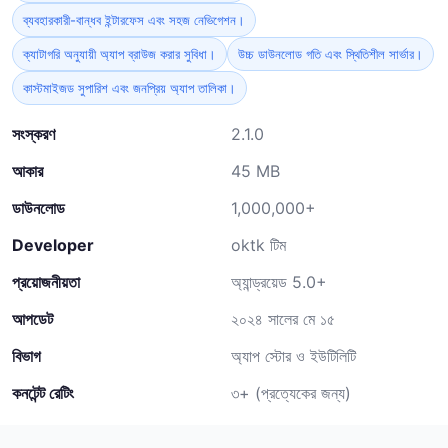
ব্যবহারকারী-বান্ধব ইন্টারফেস এবং সহজ নেভিগেশন।
ক্যাটাগরি অনুযায়ী অ্যাপ ব্রাউজ করার সুবিধা।
উচ্চ ডাউনলোড গতি এবং স্থিতিশীল সার্ভার।
কাস্টমাইজড সুপারিশ এবং জনপ্রিয় অ্যাপ তালিকা।
সংস্করণ
2.1.0
আকার
45 MB
ডাউনলোড
1,000,000+
Developer
oktk টিম
প্রয়োজনীয়তা
অ্যান্ড্রয়েড 5.0+
আপডেট
২০২৪ সালের মে ১৫
বিভাগ
অ্যাপ স্টোর ও ইউটিলিটি
কনটেন্ট রেটিং
৩+ (প্রত্যেকের জন্য)