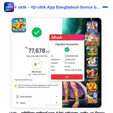
⭐ oktk - নতুন oktk App Bangladesh Bonus bKash