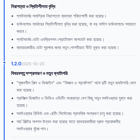
নিরাপত্তা ও স্থিতিশীলতা বৃদ্ধি
প্লাটফর্মের সামগ্রিক নিরাপত্তা ব্যবস্থা শক্তিশালী করা হয়েছে।
ডাউনলোড সার্ভারের স্থিতিশীলতা বৃদ্ধি করা হয়েছে, যা বড় ফাইল ডাউনলোডে সহায়তা
করবে।
প্লাটফর্মের ডেটা এনক্রিপশন প্রোটোকল আপডেট করা হয়েছে।
ব্যবহারকারীর ডেটা সুরক্ষার জন্য নতুন গোপনীয়তা নীতি যুক্ত করা হয়েছে।
1.2.0
2025-10-20
বিষয়বস্তু সম্প্রসারণ ও নতুন ক্যাটাগরি
"সৃজনশীল শিল্প ও ডিজাইন" এবং "বিজ্ঞান ও প্রকৌশল" নামে দুটি নতুন ক্যাটাগরি যোগ
করা হয়েছে।
গ্রাফিক্স ডিজাইন ও ভিডিও এডিটিং সংক্রান্ত বেশ কিছু নতুন সফটওয়্যার যুক্ত করা
হয়েছে।
সফটওয়্যার রিভিউ এবং রেটিং সিস্টেমের প্রাথমিক সংস্করণ চালু করা হয়েছে।
সার্চ ফিল্টার অপশন উন্নত করা হয়েছে যাতে ব্যবহারকারীরা দ্রুত প্রয়োজনীয়
সফটওয়্যার খুঁজে পান।