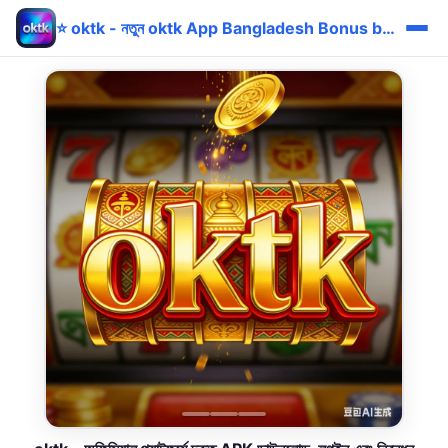
⭐ oktk - নতুন oktk App Bangladesh Bonus bKash