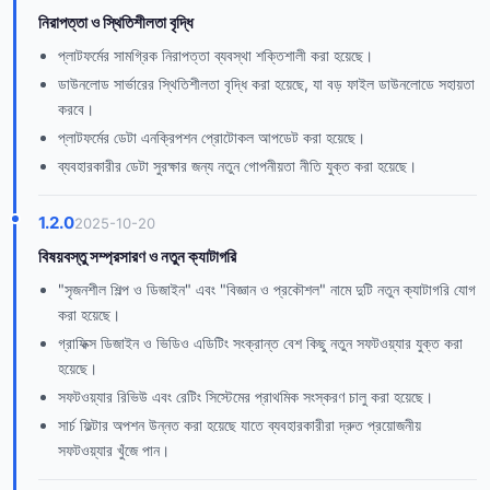
নিরাপত্তা ও স্থিতিশীলতা বৃদ্ধি
প্লাটফর্মের সামগ্রিক নিরাপত্তা ব্যবস্থা শক্তিশালী করা হয়েছে।
ডাউনলোড সার্ভারের স্থিতিশীলতা বৃদ্ধি করা হয়েছে, যা বড় ফাইল ডাউনলোডে সহায়তা
করবে।
প্লাটফর্মের ডেটা এনক্রিপশন প্রোটোকল আপডেট করা হয়েছে।
ব্যবহারকারীর ডেটা সুরক্ষার জন্য নতুন গোপনীয়তা নীতি যুক্ত করা হয়েছে।
1.2.0
2025-10-20
বিষয়বস্তু সম্প্রসারণ ও নতুন ক্যাটাগরি
"সৃজনশীল শিল্প ও ডিজাইন" এবং "বিজ্ঞান ও প্রকৌশল" নামে দুটি নতুন ক্যাটাগরি যোগ
করা হয়েছে।
গ্রাফিক্স ডিজাইন ও ভিডিও এডিটিং সংক্রান্ত বেশ কিছু নতুন সফটওয়্যার যুক্ত করা
হয়েছে।
সফটওয়্যার রিভিউ এবং রেটিং সিস্টেমের প্রাথমিক সংস্করণ চালু করা হয়েছে।
সার্চ ফিল্টার অপশন উন্নত করা হয়েছে যাতে ব্যবহারকারীরা দ্রুত প্রয়োজনীয়
সফটওয়্যার খুঁজে পান।