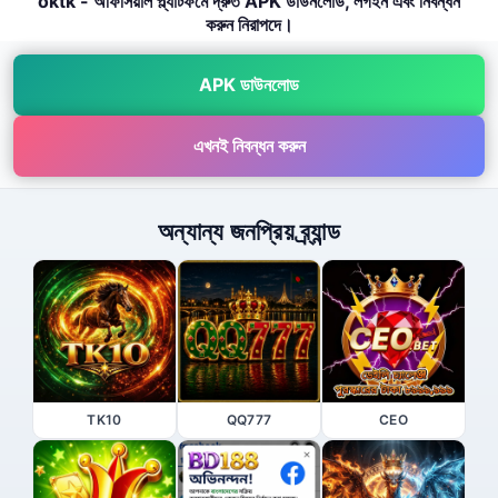
oktk - অফিসিয়াল প্ল্যাটফর্মে দ্রুত APK ডাউনলোড, লগইন এবং নিবন্ধন
করুন নিরাপদে।
APK ডাউনলোড
এখনই নিবন্ধন করুন
অন্যান্য জনপ্রিয় ব্র্যান্ড
TK10
QQ777
CEO