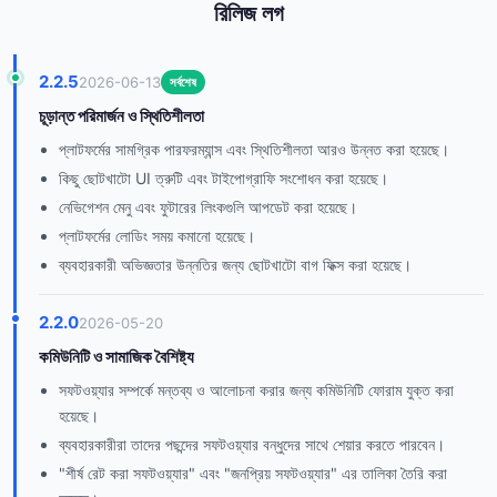
রিলিজ লগ
2.2.5
2026-06-13
সর্বশেষ
চূড়ান্ত পরিমার্জন ও স্থিতিশীলতা
প্লাটফর্মের সামগ্রিক পারফরম্যান্স এবং স্থিতিশীলতা আরও উন্নত করা হয়েছে।
কিছু ছোটখাটো UI ত্রুটি এবং টাইপোগ্রাফি সংশোধন করা হয়েছে।
নেভিগেশন মেনু এবং ফুটারের লিংকগুলি আপডেট করা হয়েছে।
প্লাটফর্মের লোডিং সময় কমানো হয়েছে।
ব্যবহারকারী অভিজ্ঞতার উন্নতির জন্য ছোটখাটো বাগ ফিক্স করা হয়েছে।
2.2.0
2026-05-20
কমিউনিটি ও সামাজিক বৈশিষ্ট্য
সফটওয়্যার সম্পর্কে মন্তব্য ও আলোচনা করার জন্য কমিউনিটি ফোরাম যুক্ত করা
হয়েছে।
ব্যবহারকারীরা তাদের পছন্দের সফটওয়্যার বন্ধুদের সাথে শেয়ার করতে পারবেন।
"শীর্ষ রেট করা সফটওয়্যার" এবং "জনপ্রিয় সফটওয়্যার" এর তালিকা তৈরি করা