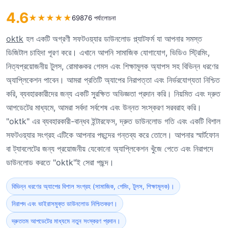
4.6
★
★
★
★
★
69876 পর্যালোচনা
oktk
হল একটি অগ্রণী সফটওয়্যার ডাউনলোড প্ল্যাটফর্ম যা আপনার সমস্ত
ডিজিটাল চাহিদা পূরণ করে। এখানে আপনি সামাজিক যোগাযোগ, ভিডিও স্ট্রিমিং,
নিত্যপ্রয়োজনীয় টুলস, রোমাঞ্চকর গেমস এবং শিক্ষামূলক অ্যাপস সহ বিভিন্ন ধরণের
অ্যাপ্লিকেশন পাবেন। আমরা প্রতিটি অ্যাপের নিরাপত্তা এবং নির্ভরযোগ্যতা নিশ্চিত
করি, ব্যবহারকারীদের জন্য একটি সুরক্ষিত অভিজ্ঞতা প্রদান করি। নিয়মিত এবং দ্রুত
আপডেটের মাধ্যমে, আমরা সর্বদা সর্বশেষ এবং উন্নত সংস্করণ সরবরাহ করি।
"oktk" এর ব্যবহারকারী-বান্ধব ইন্টারফেস, দ্রুত ডাউনলোড গতি এবং একটি বিশাল
সফটওয়্যার সংগ্রহ এটিকে আপনার পছন্দের গন্তব্য করে তোলে। আপনার স্মার্টফোন
বা ট্যাবলেটের জন্য প্রয়োজনীয় যেকোনো অ্যাপ্লিকেশন খুঁজে পেতে এবং নিরাপদে
ডাউনলোড করতে "oktk"ই সেরা পছন্দ।
বিভিন্ন ধরণের অ্যাপের বিশাল সংগ্রহ (সামাজিক, গেমিং, টুলস, শিক্ষামূলক)।
নিরাপদ এবং ভাইরাসমুক্ত ডাউনলোড নিশ্চিতকরণ।
দ্রুততম আপডেটের মাধ্যমে নতুন সংস্করণ প্রদান।