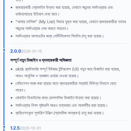
ব্যবহারকারী প্রোফাইল উন্নত করা হয়েছে, যেখানে পছন্দের সফটওয়্যার এবং
ডাউনলোডের ইতিহাস দেখা যাবে।
"আমার তালিকা" (My List) ফিচার যুক্ত করা হয়েছে, যেখানে ব্যবহারকারীরা তাদের
পছন্দের সফটওয়্যার সেভ করতে পারবেন।
সফটওয়্যার আপডেটের জন্য নোটিফিকেশন সিস্টেম চালু করা হয়েছে।
2.0.0
2026-01-15
সম্পূর্ণ নতুন ডিজাইন ও ব্যবহারকারী অভিজ্ঞতা
oktk প্ল্যাটফর্মের সম্পূর্ণ ইউজার ইন্টারফেস (UI) নতুন করে ডিজাইন করা হয়েছে,
আরও আধুনিক ও স্বজ্ঞাত চেহারা দেওয়া হয়েছে।
নেভিগেশন সহজ করা হয়েছে যাতে ব্যবহারকারীরা সহজেই বিভিন্ন বিভাগে যেতে
পারেন।
মোবাইল ডিভাইসের জন্য রেসপনসিভ ডিজাইন উন্নত করা হয়েছে।
সফটওয়্যার বিশদ পৃষ্ঠাগুলি আরও তথ্যবহুল এবং আকর্ষণীয় করা হয়েছে।
ব্যক্তিগতকৃত সুপারিশ ইঞ্জিন (প্রাথমিক সংস্করণ) চালু করা হয়েছে।
1.2.5
2025-12-01