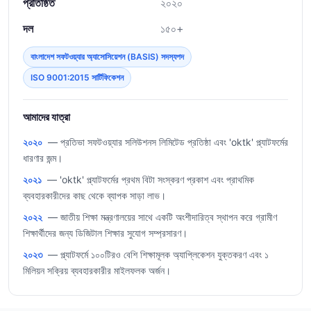
প্রতিষ্ঠিত
২০২০
দল
১৫০+
বাংলাদেশ সফটওয়্যার অ্যাসোসিয়েশন (BASIS) সদস্যপদ
ISO 9001:2015 সার্টিফিকেশন
আমাদের যাত্রা
২০২০
— প্রতিভা সফটওয়্যার সলিউশনস লিমিটেড প্রতিষ্ঠা এবং 'oktk' প্ল্যাটফর্মের
ধারণার জন্ম।
২০২১
— 'oktk' প্ল্যাটফর্মের প্রথম বিটা সংস্করণ প্রকাশ এবং প্রাথমিক
ব্যবহারকারীদের কাছ থেকে ব্যাপক সাড়া লাভ।
২০২২
— জাতীয় শিক্ষা মন্ত্রণালয়ের সাথে একটি অংশীদারিত্ব স্থাপন করে গ্রামীণ
শিক্ষার্থীদের জন্য ডিজিটাল শিক্ষার সুযোগ সম্প্রসারণ।
২০২৩
— প্ল্যাটফর্মে ১০০টিরও বেশি শিক্ষামূলক অ্যাপ্লিকেশন যুক্তকরণ এবং ১
মিলিয়ন সক্রিয় ব্যবহারকারীর মাইলফলক অর্জন।