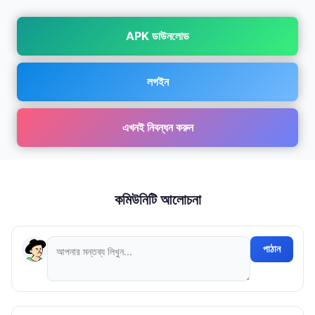
APK ডাউনলোড
লগইন
এখনই নিবন্ধন করুন
কমিউনিটি আলোচনা
পাঠান