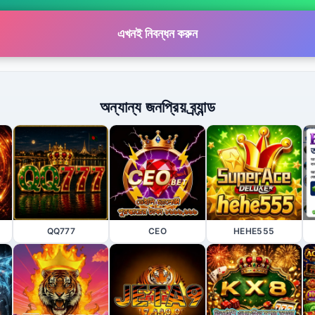
এখনই নিবন্ধন করুন
অন্যান্য জনপ্রিয় ব্র্যান্ড
QQ777
CEO
HEHE555