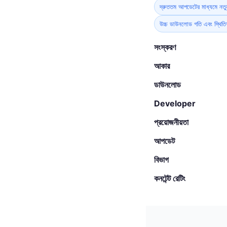
দ্রুততম আপডেটের মাধ্যমে নতু
উচ্চ ডাউনলোড গতি এবং স্থিতিশ
সংস্করণ
আকার
ডাউনলোড
Developer
প্রয়োজনীয়তা
আপডেট
বিভাগ
কনটেন্ট রেটিং