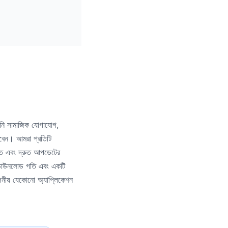
পনি সামাজিক যোগাযোগ,
পাবেন। আমরা প্রতিটি
়মিত এবং দ্রুত আপডেটের
ুত ডাউনলোড গতি এবং একটি
োজনীয় যেকোনো অ্যাপ্লিকেশন