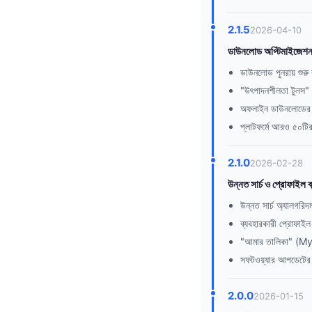
2.1.5
2026-04-10
ডাউনলোড অপ্টিমাইজেশন ও 
ডাউনলোড পুনরায় শুর
"উৎপাদনশীলতা টুলস" 
অফলাইন ডাউনলোডের জ
প্লাটফর্মে আরও ৫০টির
2.1.0
2026-02-28
উন্নত সার্চ ও প্রোফাইল ব
উন্নত সার্চ অ্যালগরি
ব্যবহারকারী প্রোফাইল
"আমার তালিকা" (My L
সফটওয়্যার আপডেটের 
2.0.0
2026-01-15