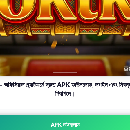
অফিসিয়াল প্ল্যাটফর্মে দ্রুত APK ডাউনলোড, লগইন এবং নিবন্
নিরাপদে।
APK ডাউনলোড