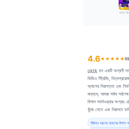
oktk স্ক্
4.6
★
★
★
★
★
69
oktk
হল একটি অগ্রণী সফট
ভিডিও স্ট্রিমিং, নিত্যপ্রয
অ্যাপের নিরাপত্তা এবং নির্
মাধ্যমে, আমরা সর্বদা সর্ব
বিশাল সফটওয়্যার সংগ্রহ এ
খুঁজে পেতে এবং নিরাপদে 
বিভিন্ন ধরণের অ্যাপের বিশাল স