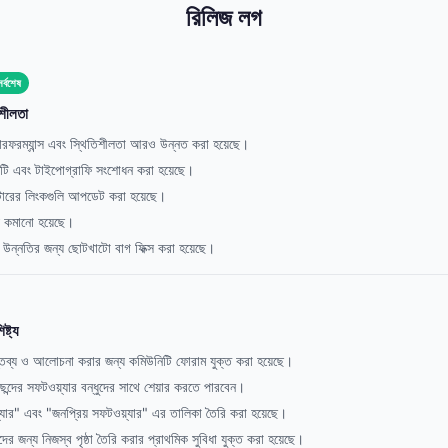
রিলিজ লগ
সর্বশেষ
তিশীলতা
 পারফরম্যান্স এবং স্থিতিশীলতা আরও উন্নত করা হয়েছে।
ুটি এবং টাইপোগ্রাফি সংশোধন করা হয়েছে।
ুটারের লিংকগুলি আপডেট করা হয়েছে।
য় কমানো হয়েছে।
র উন্নতির জন্য ছোটখাটো বাগ ফিক্স করা হয়েছে।
্ট্য
মন্তব্য ও আলোচনা করার জন্য কমিউনিটি ফোরাম যুক্ত করা হয়েছে।
ছন্দের সফটওয়্যার বন্ধুদের সাথে শেয়ার করতে পারবেন।
়্যার" এবং "জনপ্রিয় সফটওয়্যার" এর তালিকা তৈরি করা হয়েছে।
র জন্য নিজস্ব পৃষ্ঠা তৈরি করার প্রাথমিক সুবিধা যুক্ত করা হয়েছে।