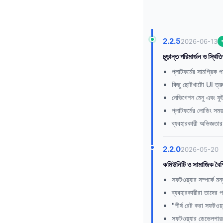
2.2.5
2026-06-13
চূড়ান্ত পরিমার্জন ও স্থি
প্লাটফর্মের সামগ্রিক
কিছু ছোটখাটো UI ত্র
নেভিগেশন মেনু এবং ফ
প্লাটফর্মের লোডিং সম
ব্যবহারকারী অভিজ্ঞতা
2.2.0
2026-05-20
কমিউনিটি ও সামাজিক বৈশিষ
সফটওয়্যার সম্পর্কে 
ব্যবহারকারীরা তাদের প
"শীর্ষ রেট করা সফটওয
সফটওয়্যার ডেভেলপারদে