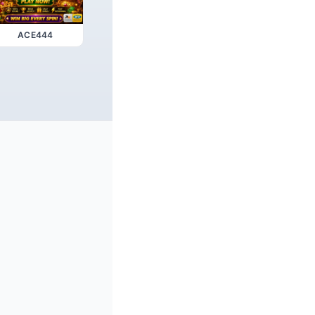
ACE444