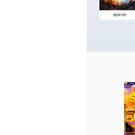
BDPOP