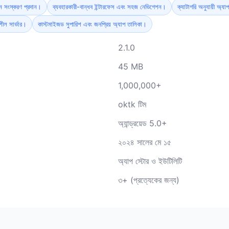
ন সংস্করণ প্রদান।
ব্যবহারকারী-বান্ধব ইন্টারফেস এবং সহজ নেভিগেশন।
ক্যাটাগরি অনুযায়ী অ্যা
ীল সার্ভার।
কাস্টমাইজড সুপারিশ এবং জনপ্রিয় অ্যাপ তালিকা।
2.1.0
45 MB
1,000,000+
oktk টিম
অ্যান্ড্রয়েড 5.0+
২০২৪ সালের মে ১৫
অ্যাপ স্টোর ও ইউটিলিটি
৩+ (প্রত্যেকের জন্য)