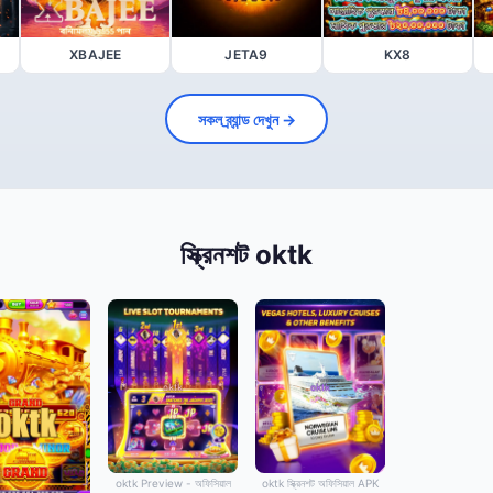
XBAJEE
JETA9
KX8
সকল ব্র্যান্ড দেখুন →
স্ক্রিনশট oktk
oktk Preview - অফিসিয়াল
oktk স্ক্রিনশট অফিসিয়াল APK