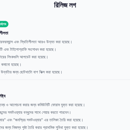
রিলিজ লগ
সর্বশেষ
তিশীলতা
 পারফরম্যান্স এবং স্থিতিশীলতা আরও উন্নত করা হয়েছে।
ুটি এবং টাইপোগ্রাফি সংশোধন করা হয়েছে।
ুটারের লিংকগুলি আপডেট করা হয়েছে।
য় কমানো হয়েছে।
র উন্নতির জন্য ছোটখাটো বাগ ফিক্স করা হয়েছে।
্ট্য
মন্তব্য ও আলোচনা করার জন্য কমিউনিটি ফোরাম যুক্ত করা হয়েছে।
ছন্দের সফটওয়্যার বন্ধুদের সাথে শেয়ার করতে পারবেন।
়্যার" এবং "জনপ্রিয় সফটওয়্যার" এর তালিকা তৈরি করা হয়েছে।
র জন্য নিজস্ব পৃষ্ঠা তৈরি করার প্রাথমিক সুবিধা যুক্ত করা হয়েছে।