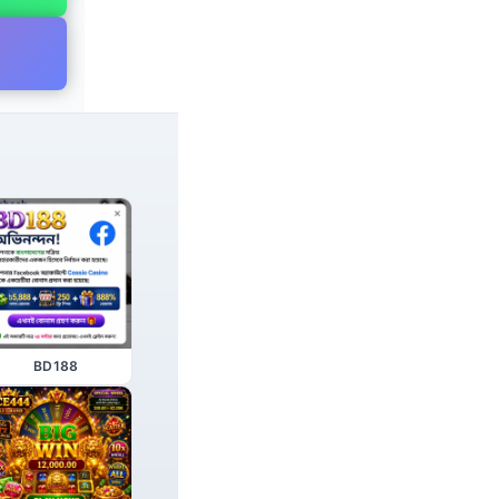
BD188