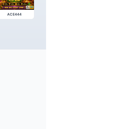
ACE444