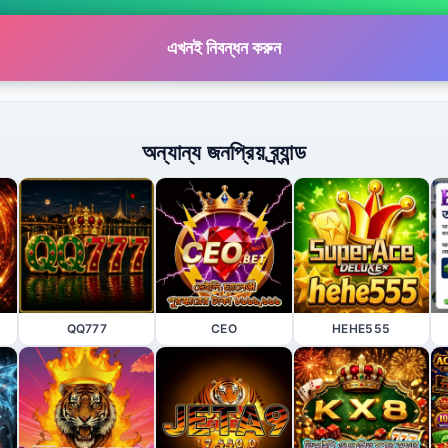
এখনই নিবন্ধন করুন
অন্যান্য জনপ্রিয় ব্র্যান্ড
QQ777
CEO
HEHE555