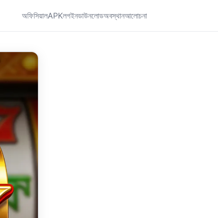
অফিসিয়াল
APK
লগইন
ডাউনলোড
অবস্থান
আলোচনা