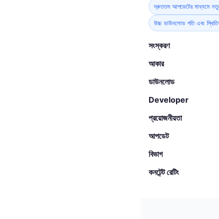
দ্রুততম আপডেটের মাধ্যমে নতু
উচ্চ ডাউনলোড গতি এবং স্থিতিশ
সংস্করণ
আকার
ডাউনলোড
Developer
প্রয়োজনীয়তা
আপডেট
বিভাগ
কনটেন্ট রেটিং