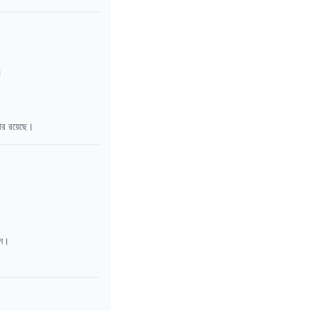
।
ার রয়েছে।
েন।