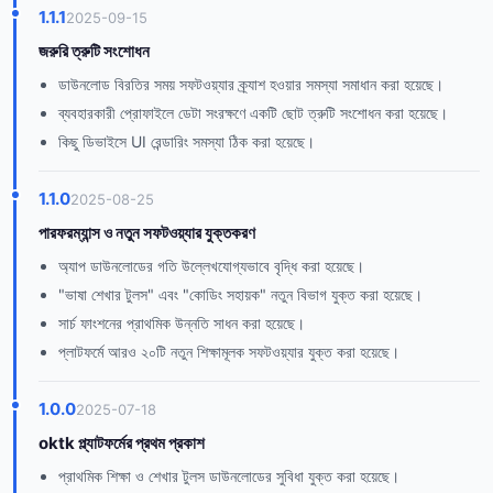
1.1.1
2025-09-15
জরুরি ত্রুটি সংশোধন
ডাউনলোড বিরতির সময় সফটওয়্যার ক্র্যাশ হওয়ার সমস্যা সমাধান করা হয়েছে।
ব্যবহারকারী প্রোফাইলে ডেটা সংরক্ষণে একটি ছোট ত্রুটি সংশোধন করা হয়েছে।
কিছু ডিভাইসে UI রেন্ডারিং সমস্যা ঠিক করা হয়েছে।
1.1.0
2025-08-25
পারফরম্যান্স ও নতুন সফটওয়্যার যুক্তকরণ
অ্যাপ ডাউনলোডের গতি উল্লেখযোগ্যভাবে বৃদ্ধি করা হয়েছে।
"ভাষা শেখার টুলস" এবং "কোডিং সহায়ক" নতুন বিভাগ যুক্ত করা হয়েছে।
সার্চ ফাংশনের প্রাথমিক উন্নতি সাধন করা হয়েছে।
প্লাটফর্মে আরও ২০টি নতুন শিক্ষামূলক সফটওয়্যার যুক্ত করা হয়েছে।
1.0.0
2025-07-18
oktk প্ল্যাটফর্মের প্রথম প্রকাশ
প্রাথমিক শিক্ষা ও শেখার টুলস ডাউনলোডের সুবিধা যুক্ত করা হয়েছে।