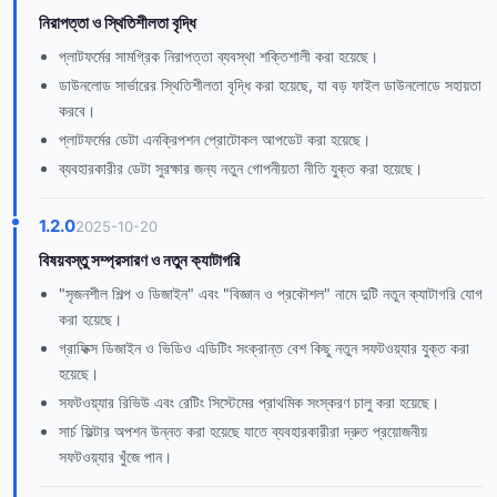
নিরাপত্তা ও স্থিতিশীলতা বৃদ্ধি
প্লাটফর্মের সামগ্রিক নিরাপত্তা ব্যবস্থা শক্তিশালী করা হয়েছে।
ডাউনলোড সার্ভারের স্থিতিশীলতা বৃদ্ধি করা হয়েছে, যা বড় ফাইল ডাউনলোডে সহায়তা
করবে।
প্লাটফর্মের ডেটা এনক্রিপশন প্রোটোকল আপডেট করা হয়েছে।
ব্যবহারকারীর ডেটা সুরক্ষার জন্য নতুন গোপনীয়তা নীতি যুক্ত করা হয়েছে।
1.2.0
2025-10-20
বিষয়বস্তু সম্প্রসারণ ও নতুন ক্যাটাগরি
"সৃজনশীল শিল্প ও ডিজাইন" এবং "বিজ্ঞান ও প্রকৌশল" নামে দুটি নতুন ক্যাটাগরি যোগ
করা হয়েছে।
গ্রাফিক্স ডিজাইন ও ভিডিও এডিটিং সংক্রান্ত বেশ কিছু নতুন সফটওয়্যার যুক্ত করা
হয়েছে।
সফটওয়্যার রিভিউ এবং রেটিং সিস্টেমের প্রাথমিক সংস্করণ চালু করা হয়েছে।
সার্চ ফিল্টার অপশন উন্নত করা হয়েছে যাতে ব্যবহারকারীরা দ্রুত প্রয়োজনীয়
সফটওয়্যার খুঁজে পান।