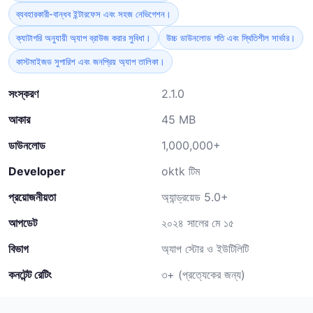
ব্যবহারকারী-বান্ধব ইন্টারফেস এবং সহজ নেভিগেশন।
ক্যাটাগরি অনুযায়ী অ্যাপ ব্রাউজ করার সুবিধা।
উচ্চ ডাউনলোড গতি এবং স্থিতিশীল সার্ভার।
কাস্টমাইজড সুপারিশ এবং জনপ্রিয় অ্যাপ তালিকা।
সংস্করণ
2.1.0
আকার
45 MB
ডাউনলোড
1,000,000+
Developer
oktk টিম
প্রয়োজনীয়তা
অ্যান্ড্রয়েড 5.0+
আপডেট
২০২৪ সালের মে ১৫
বিভাগ
অ্যাপ স্টোর ও ইউটিলিটি
কনটেন্ট রেটিং
৩+ (প্রত্যেকের জন্য)