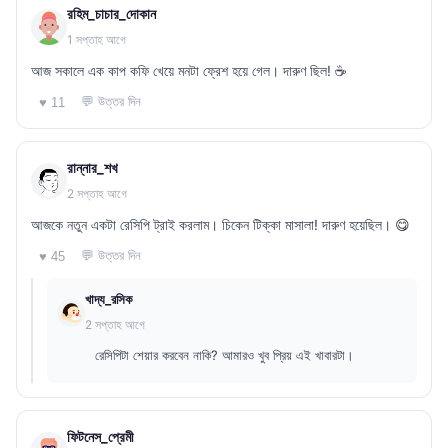
রহিম_চাচার_দোকান
1 সপ্তাহ আগে
আজ সকালে এক কাপ কফি খেয়ে মনটা ফ্রেশ হয়ে গেল। দারুণ ছিল! ☕️
💬 উত্তর দিন
♥ 11
রান্নার_শখ
2 সপ্তাহ আগে
আজকে নতুন একটা রেসিপি ট্রাই করলাম। চিকেন টিক্কা মাসালা! দারুণ হয়েছিল। 😋
💬 উত্তর দিন
♥ 45
খাদ্য_রসিক
2 সপ্তাহ আগে
রেসিপিটা শেয়ার করবেন নাকি? আমারও খুব প্রিয় এই খাবারটা।
ফিটনেস_প্রেমী