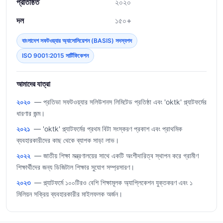
প্রতিষ্ঠিত
২০২০
দল
১৫০+
বাংলাদেশ সফটওয়্যার অ্যাসোসিয়েশন (BASIS) সদস্যপদ
ISO 9001:2015 সার্টিফিকেশন
আমাদের যাত্রা
২০২০
— প্রতিভা সফটওয়্যার সলিউশনস লিমিটেড প্রতিষ্ঠা এবং 'oktk' প্ল্যাটফর্মের
ধারণার জন্ম।
২০২১
— 'oktk' প্ল্যাটফর্মের প্রথম বিটা সংস্করণ প্রকাশ এবং প্রাথমিক
ব্যবহারকারীদের কাছ থেকে ব্যাপক সাড়া লাভ।
২০২২
— জাতীয় শিক্ষা মন্ত্রণালয়ের সাথে একটি অংশীদারিত্ব স্থাপন করে গ্রামীণ
শিক্ষার্থীদের জন্য ডিজিটাল শিক্ষার সুযোগ সম্প্রসারণ।
২০২৩
— প্ল্যাটফর্মে ১০০টিরও বেশি শিক্ষামূলক অ্যাপ্লিকেশন যুক্তকরণ এবং ১
মিলিয়ন সক্রিয় ব্যবহারকারীর মাইলফলক অর্জন।