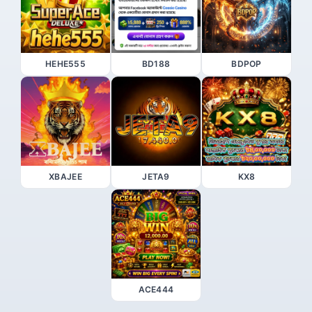
HEHE555
BD188
BDPOP
XBAJEE
JETA9
KX8
ACE444