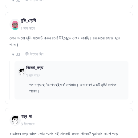
♥ 62
মুভি_প্রেমী
1 মাস আগে
কোন ভালো মুভি সাজেস্ট করুন তো! উইকেন্ডে দেখব ভাবছি। যেকোনো জেনর হতে
পারে।
💬 উত্তর দিন
♥ 33
সিনেমা_ভক্ত
1 মাস আগে
গত সপ্তাহে 'অপেনহেইমার' দেখলাম। অসাধারণ একটি মুভি! দেখতে
পারেন।
নতুন_মা
6 দিন আগে
বাচ্চাদের জন্য ভালো কোন গল্পের বই সাজেস্ট করতে পারেন? ঘুমানোর আগে পড়ে