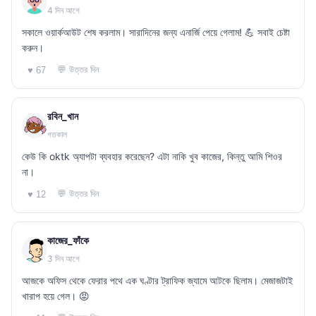
4 দিন আগে
সকালে ওয়ার্কআউট শেষ করলাম। সারাদিনের জন্য এনার্জি পেয়ে গেলাম! 💪 সবাই চেষ্টা
করুন।
💬 উত্তর দিন
♥ 67
রবিন_খান
গতকাল
কেউ কি oktk অ্যাপটা ব্যবহার করেছেন? এটা নাকি খুব কাজের, কিন্তু আমি শিওর
না।
💬 উত্তর দিন
♥ 12
কাজের_ফাঁকে
3 দিন আগে
আজকে অফিস থেকে ফেরার পথে এক ঘণ্টার ট্রাফিক জ্যামে আটকে ছিলাম। মেজাজটাই
খারাপ হয়ে গেল। 😡