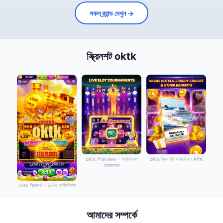
সকল ব্র্যান্ড দেখুন →
স্ক্রিনশট oktk
oktk Preview - অফিসিয়াল
oktk স্ক্রিনশট অফিসিয়াল APK
ডাউনলোড
oktk স্ক্রিনশট - APK অফিসিয়াল
আমাদের সম্পর্কে