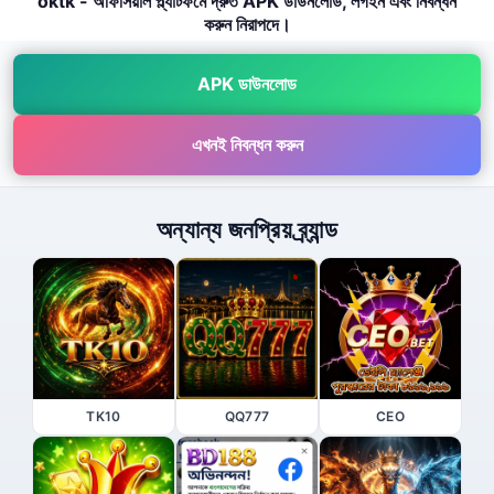
oktk - অফিসিয়াল প্ল্যাটফর্মে দ্রুত APK ডাউনলোড, লগইন এবং নিবন্ধন
করুন নিরাপদে।
APK ডাউনলোড
এখনই নিবন্ধন করুন
অন্যান্য জনপ্রিয় ব্র্যান্ড
TK10
QQ777
CEO