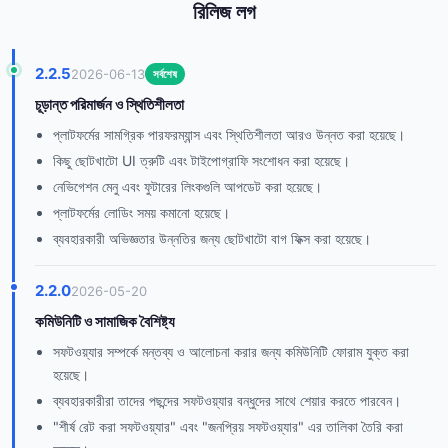
রিলিজ লগ
2.2.5
2026-06-13
সর্বশেষ
চূড়ান্ত পরিমার্জন ও স্থিতিশীলতা
প্লাটফর্মের সামগ্রিক পারফরম্যান্স এবং স্থিতিশীলতা আরও উন্নত করা হয়েছে।
কিছু ছোটখাটো UI ত্রুটি এবং টাইপোগ্রাফি সংশোধন করা হয়েছে।
নেভিগেশন মেনু এবং ফুটারের লিংকগুলি আপডেট করা হয়েছে।
প্লাটফর্মের লোডিং সময় কমানো হয়েছে।
ব্যবহারকারী অভিজ্ঞতার উন্নতির জন্য ছোটখাটো বাগ ফিক্স করা হয়েছে।
2.2.0
2026-05-20
কমিউনিটি ও সামাজিক বৈশিষ্ট্য
সফটওয়্যার সম্পর্কে মন্তব্য ও আলোচনা করার জন্য কমিউনিটি ফোরাম যুক্ত করা
হয়েছে।
ব্যবহারকারীরা তাদের পছন্দের সফটওয়্যার বন্ধুদের সাথে শেয়ার করতে পারবেন।
"শীর্ষ রেট করা সফটওয়্যার" এবং "জনপ্রিয় সফটওয়্যার" এর তালিকা তৈরি করা