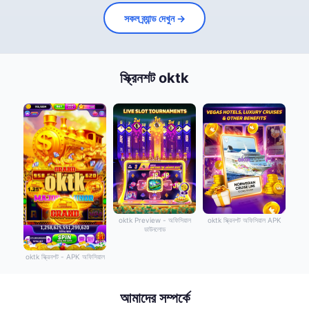
সকল ব্র্যান্ড দেখুন →
স্ক্রিনশট oktk
oktk Preview - অফিসিয়াল
oktk স্ক্রিনশট অফিসিয়াল APK
ডাউনলোড
oktk স্ক্রিনশট - APK অফিসিয়াল
আমাদের সম্পর্কে