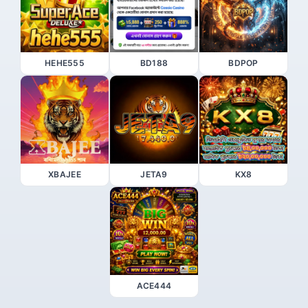
HEHE555
BD188
BDPOP
XBAJEE
JETA9
KX8
ACE444