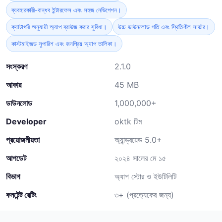
ব্যবহারকারী-বান্ধব ইন্টারফেস এবং সহজ নেভিগেশন।
ক্যাটাগরি অনুযায়ী অ্যাপ ব্রাউজ করার সুবিধা।
উচ্চ ডাউনলোড গতি এবং স্থিতিশীল সার্ভার।
কাস্টমাইজড সুপারিশ এবং জনপ্রিয় অ্যাপ তালিকা।
সংস্করণ
2.1.0
আকার
45 MB
ডাউনলোড
1,000,000+
Developer
oktk টিম
প্রয়োজনীয়তা
অ্যান্ড্রয়েড 5.0+
আপডেট
২০২৪ সালের মে ১৫
বিভাগ
অ্যাপ স্টোর ও ইউটিলিটি
কনটেন্ট রেটিং
৩+ (প্রত্যেকের জন্য)