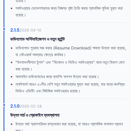
হয়েছে।
সফটওয়্যার ডেভেলপারদের জন্য নিজস্ব পৃষ্ঠা তৈরি করার প্রাথমিক সুবিধা যুক্ত করা
হয়েছে।
2.1.5
2026-04-10
ডাউনলোড অপ্টিমাইজেশন ও নতুন কন্টেন্ট
ডাউনলোড পুনরায় শুরু করার (Resume Download) ক্ষমতা উন্নত করা হয়েছে,
যা নেটওয়ার্ক সমস্যার ক্ষেত্রে কার্যকর।
"উৎপাদনশীলতা টুলস" এবং "বিনোদন ও ভিডিও সফটওয়্যার" নামে নতুন বিভাগ যোগ
করা হয়েছে।
অফলাইন ডাউনলোডের জন্য ক্যাশিং অপশন উন্নত করা হয়েছে।
প্লাটফর্মে আরও ৫০টির বেশি নতুন সফটওয়্যার যুক্ত করা হয়েছে, যার মধ্যে জনপ্রিয়
ভিডিও এডিটিং এবং মিউজিক সফটওয়্যার রয়েছে।
2.1.0
2026-02-28
উন্নত সার্চ ও প্রোফাইল ব্যবস্থাপনা
উন্নত সার্চ অ্যালগরিদম বাস্তবায়ন করা হয়েছে, যা আরও প্রাসঙ্গিক ফলাফল প্রদান
করে।