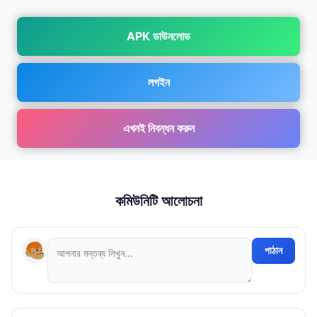
APK ডাউনলোড
লগইন
এখনই নিবন্ধন করুন
কমিউনিটি আলোচনা
পাঠান