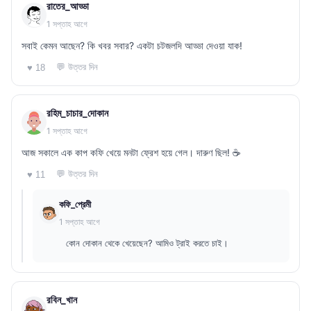
রাতের_আড্ডা
1 সপ্তাহ আগে
সবাই কেমন আছেন? কি খবর সবার? একটা চটজলদি আড্ডা দেওয়া যাক!
💬 উত্তর দিন
♥ 18
রহিম_চাচার_দোকান
1 সপ্তাহ আগে
আজ সকালে এক কাপ কফি খেয়ে মনটা ফ্রেশ হয়ে গেল। দারুণ ছিল! ☕️
💬 উত্তর দিন
♥ 11
কফি_প্রেমী
1 সপ্তাহ আগে
কোন দোকান থেকে খেয়েছেন? আমিও ট্রাই করতে চাই।
রবিন_খান