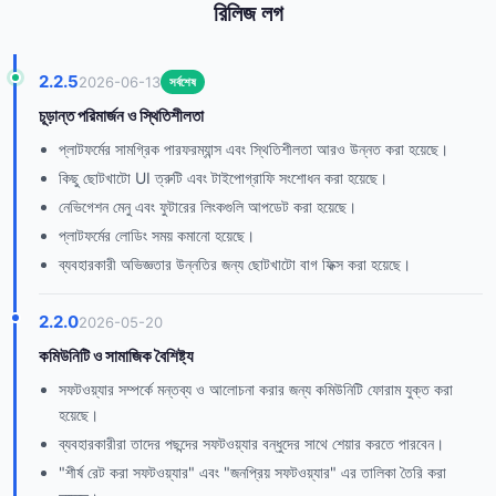
রিলিজ লগ
2.2.5
2026-06-13
সর্বশেষ
চূড়ান্ত পরিমার্জন ও স্থিতিশীলতা
প্লাটফর্মের সামগ্রিক পারফরম্যান্স এবং স্থিতিশীলতা আরও উন্নত করা হয়েছে।
কিছু ছোটখাটো UI ত্রুটি এবং টাইপোগ্রাফি সংশোধন করা হয়েছে।
নেভিগেশন মেনু এবং ফুটারের লিংকগুলি আপডেট করা হয়েছে।
প্লাটফর্মের লোডিং সময় কমানো হয়েছে।
ব্যবহারকারী অভিজ্ঞতার উন্নতির জন্য ছোটখাটো বাগ ফিক্স করা হয়েছে।
2.2.0
2026-05-20
কমিউনিটি ও সামাজিক বৈশিষ্ট্য
সফটওয়্যার সম্পর্কে মন্তব্য ও আলোচনা করার জন্য কমিউনিটি ফোরাম যুক্ত করা
হয়েছে।
ব্যবহারকারীরা তাদের পছন্দের সফটওয়্যার বন্ধুদের সাথে শেয়ার করতে পারবেন।
"শীর্ষ রেট করা সফটওয়্যার" এবং "জনপ্রিয় সফটওয়্যার" এর তালিকা তৈরি করা