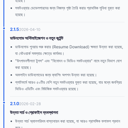
হয়েছে।
সফটওয়্যার ডেভেলপারদের জন্য নিজস্ব পৃষ্ঠা তৈরি করার প্রাথমিক সুবিধা যুক্ত করা
হয়েছে।
2.1.5
2026-04-10
ডাউনলোড অপ্টিমাইজেশন ও নতুন কন্টেন্ট
ডাউনলোড পুনরায় শুরু করার (Resume Download) ক্ষমতা উন্নত করা হয়েছে,
যা নেটওয়ার্ক সমস্যার ক্ষেত্রে কার্যকর।
"উৎপাদনশীলতা টুলস" এবং "বিনোদন ও ভিডিও সফটওয়্যার" নামে নতুন বিভাগ যোগ
করা হয়েছে।
অফলাইন ডাউনলোডের জন্য ক্যাশিং অপশন উন্নত করা হয়েছে।
প্লাটফর্মে আরও ৫০টির বেশি নতুন সফটওয়্যার যুক্ত করা হয়েছে, যার মধ্যে জনপ্রিয়
ভিডিও এডিটিং এবং মিউজিক সফটওয়্যার রয়েছে।
2.1.0
2026-02-28
উন্নত সার্চ ও প্রোফাইল ব্যবস্থাপনা
উন্নত সার্চ অ্যালগরিদম বাস্তবায়ন করা হয়েছে, যা আরও প্রাসঙ্গিক ফলাফল প্রদান
করে।