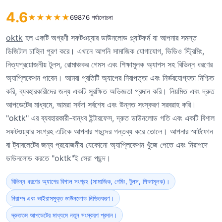
4.6
★
★
★
★
★
69876 পর্যালোচনা
oktk
হল একটি অগ্রণী সফটওয়্যার ডাউনলোড প্ল্যাটফর্ম যা আপনার সমস্ত
ডিজিটাল চাহিদা পূরণ করে। এখানে আপনি সামাজিক যোগাযোগ, ভিডিও স্ট্রিমিং,
নিত্যপ্রয়োজনীয় টুলস, রোমাঞ্চকর গেমস এবং শিক্ষামূলক অ্যাপস সহ বিভিন্ন ধরণের
অ্যাপ্লিকেশন পাবেন। আমরা প্রতিটি অ্যাপের নিরাপত্তা এবং নির্ভরযোগ্যতা নিশ্চিত
করি, ব্যবহারকারীদের জন্য একটি সুরক্ষিত অভিজ্ঞতা প্রদান করি। নিয়মিত এবং দ্রুত
আপডেটের মাধ্যমে, আমরা সর্বদা সর্বশেষ এবং উন্নত সংস্করণ সরবরাহ করি।
"oktk" এর ব্যবহারকারী-বান্ধব ইন্টারফেস, দ্রুত ডাউনলোড গতি এবং একটি বিশাল
সফটওয়্যার সংগ্রহ এটিকে আপনার পছন্দের গন্তব্য করে তোলে। আপনার স্মার্টফোন
বা ট্যাবলেটের জন্য প্রয়োজনীয় যেকোনো অ্যাপ্লিকেশন খুঁজে পেতে এবং নিরাপদে
ডাউনলোড করতে "oktk"ই সেরা পছন্দ।
বিভিন্ন ধরণের অ্যাপের বিশাল সংগ্রহ (সামাজিক, গেমিং, টুলস, শিক্ষামূলক)।
নিরাপদ এবং ভাইরাসমুক্ত ডাউনলোড নিশ্চিতকরণ।
দ্রুততম আপডেটের মাধ্যমে নতুন সংস্করণ প্রদান।