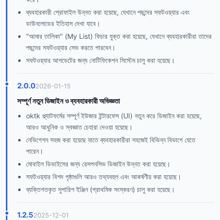
ব্যবহারকারী প্রোফাইল উন্নত করা হয়েছে, যেখানে পছন্দের সফটওয়্যার এবং
ডাউনলোডের ইতিহাস দেখা যাবে।
"আমার তালিকা" (My List) ফিচার যুক্ত করা হয়েছে, যেখানে ব্যবহারকারীরা তাদের
পছন্দের সফটওয়্যার সেভ করতে পারবেন।
সফটওয়্যার আপডেটের জন্য নোটিফিকেশন সিস্টেম চালু করা হয়েছে।
2.0.0
2026-01-15
সম্পূর্ণ নতুন ডিজাইন ও ব্যবহারকারী অভিজ্ঞতা
oktk প্ল্যাটফর্মের সম্পূর্ণ ইউজার ইন্টারফেস (UI) নতুন করে ডিজাইন করা হয়েছে,
আরও আধুনিক ও স্বজ্ঞাত চেহারা দেওয়া হয়েছে।
নেভিগেশন সহজ করা হয়েছে যাতে ব্যবহারকারীরা সহজেই বিভিন্ন বিভাগে যেতে
পারেন।
মোবাইল ডিভাইসের জন্য রেসপনসিভ ডিজাইন উন্নত করা হয়েছে।
সফটওয়্যার বিশদ পৃষ্ঠাগুলি আরও তথ্যবহুল এবং আকর্ষণীয় করা হয়েছে।
ব্যক্তিগতকৃত সুপারিশ ইঞ্জিন (প্রাথমিক সংস্করণ) চালু করা হয়েছে।
1.2.5
2025-12-01