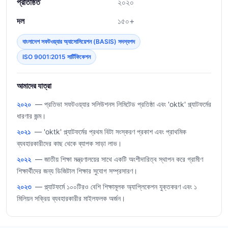
প্রতিষ্ঠিত
২০২০
দল
১৫০+
বাংলাদেশ সফটওয়্যার অ্যাসোসিয়েশন (BASIS) সদস্যপদ
ISO 9001:2015 সার্টিফিকেশন
আমাদের যাত্রা
২০২০
— প্রতিভা সফটওয়্যার সলিউশনস লিমিটেড প্রতিষ্ঠা এবং 'oktk' প্ল্যাটফর্মের
ধারণার জন্ম।
২০২১
— 'oktk' প্ল্যাটফর্মের প্রথম বিটা সংস্করণ প্রকাশ এবং প্রাথমিক
ব্যবহারকারীদের কাছ থেকে ব্যাপক সাড়া লাভ।
২০২২
— জাতীয় শিক্ষা মন্ত্রণালয়ের সাথে একটি অংশীদারিত্ব স্থাপন করে গ্রামীণ
শিক্ষার্থীদের জন্য ডিজিটাল শিক্ষার সুযোগ সম্প্রসারণ।
২০২৩
— প্ল্যাটফর্মে ১০০টিরও বেশি শিক্ষামূলক অ্যাপ্লিকেশন যুক্তকরণ এবং ১
মিলিয়ন সক্রিয় ব্যবহারকারীর মাইলফলক অর্জন।