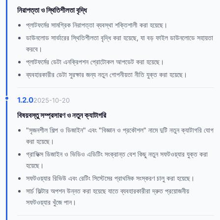
নিরাপত্তা ও স্থিতিশীলতা বৃদ্ধি
প্লাটফর্মের সামগ্রিক নিরাপত্তা ব্যবস্থা শক্তিশালী করা হয়েছে।
ডাউনলোড সার্ভারের স্থিতিশীলতা বৃদ্ধি করা হয়েছে, যা বড় ফাইল ডাউনলোডে সহায়তা
করবে।
প্লাটফর্মের ডেটা এনক্রিপশন প্রোটোকল আপডেট করা হয়েছে।
ব্যবহারকারীর ডেটা সুরক্ষার জন্য নতুন গোপনীয়তা নীতি যুক্ত করা হয়েছে।
1.2.0
2025-10-20
বিষয়বস্তু সম্প্রসারণ ও নতুন ক্যাটাগরি
"সৃজনশীল শিল্প ও ডিজাইন" এবং "বিজ্ঞান ও প্রকৌশল" নামে দুটি নতুন ক্যাটাগরি যোগ
করা হয়েছে।
গ্রাফিক্স ডিজাইন ও ভিডিও এডিটিং সংক্রান্ত বেশ কিছু নতুন সফটওয়্যার যুক্ত করা
হয়েছে।
সফটওয়্যার রিভিউ এবং রেটিং সিস্টেমের প্রাথমিক সংস্করণ চালু করা হয়েছে।
সার্চ ফিল্টার অপশন উন্নত করা হয়েছে যাতে ব্যবহারকারীরা দ্রুত প্রয়োজনীয়
সফটওয়্যার খুঁজে পান।