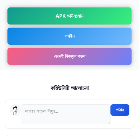
APK ডাউনলোড
লগইন
এখনই নিবন্ধন করুন
কমিউনিটি আলোচনা
পাঠান