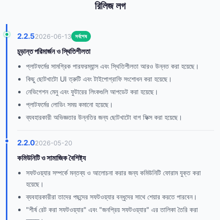
রিলিজ লগ
2.2.5
2026-06-13
সর্বশেষ
চূড়ান্ত পরিমার্জন ও স্থিতিশীলতা
প্লাটফর্মের সামগ্রিক পারফরম্যান্স এবং স্থিতিশীলতা আরও উন্নত করা হয়েছে।
কিছু ছোটখাটো UI ত্রুটি এবং টাইপোগ্রাফি সংশোধন করা হয়েছে।
নেভিগেশন মেনু এবং ফুটারের লিংকগুলি আপডেট করা হয়েছে।
প্লাটফর্মের লোডিং সময় কমানো হয়েছে।
ব্যবহারকারী অভিজ্ঞতার উন্নতির জন্য ছোটখাটো বাগ ফিক্স করা হয়েছে।
2.2.0
2026-05-20
কমিউনিটি ও সামাজিক বৈশিষ্ট্য
সফটওয়্যার সম্পর্কে মন্তব্য ও আলোচনা করার জন্য কমিউনিটি ফোরাম যুক্ত করা
হয়েছে।
ব্যবহারকারীরা তাদের পছন্দের সফটওয়্যার বন্ধুদের সাথে শেয়ার করতে পারবেন।
"শীর্ষ রেট করা সফটওয়্যার" এবং "জনপ্রিয় সফটওয়্যার" এর তালিকা তৈরি করা