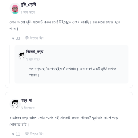
মুভি_প্রেমী
1 মাস আগে
কোন ভালো মুভি সাজেস্ট করুন তো! উইকেন্ডে দেখব ভাবছি। যেকোনো জেনর হতে
পারে।
💬 উত্তর দিন
♥ 33
সিনেমা_ভক্ত
1 মাস আগে
গত সপ্তাহে 'অপেনহেইমার' দেখলাম। অসাধারণ একটি মুভি! দেখতে
পারেন।
নতুন_মা
6 দিন আগে
বাচ্চাদের জন্য ভালো কোন গল্পের বই সাজেস্ট করতে পারেন? ঘুমানোর আগে পড়ে
শোনাতে চাই।
💬 উত্তর দিন
♥ 11