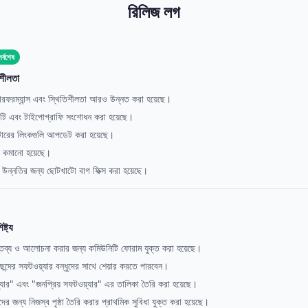
রিলিজ লগ
সর্বশেষ
তিশীলতা
 পারফরম্যান্স এবং স্থিতিশীলতা আরও উন্নত করা হয়েছে।
ুটি এবং টাইপোগ্রাফি সংশোধন করা হয়েছে।
ুটারের লিংকগুলি আপডেট করা হয়েছে।
য় কমানো হয়েছে।
র উন্নতির জন্য ছোটখাটো বাগ ফিক্স করা হয়েছে।
্ট্য
মন্তব্য ও আলোচনা করার জন্য কমিউনিটি ফোরাম যুক্ত করা হয়েছে।
ছন্দের সফটওয়্যার বন্ধুদের সাথে শেয়ার করতে পারবেন।
়্যার" এবং "জনপ্রিয় সফটওয়্যার" এর তালিকা তৈরি করা হয়েছে।
র জন্য নিজস্ব পৃষ্ঠা তৈরি করার প্রাথমিক সুবিধা যুক্ত করা হয়েছে।