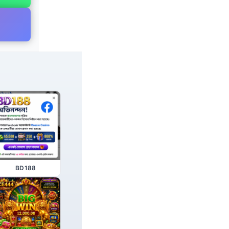
BD188