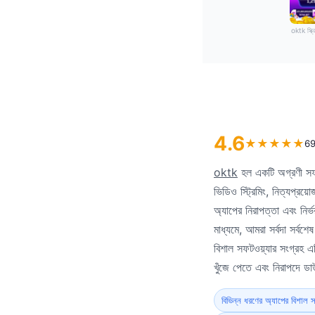
oktk স্ক্
4.6
★
★
★
★
★
69
oktk
হল একটি অগ্রণী সফট
ভিডিও স্ট্রিমিং, নিত্যপ্রয
অ্যাপের নিরাপত্তা এবং নির্
মাধ্যমে, আমরা সর্বদা সর্ব
বিশাল সফটওয়্যার সংগ্রহ এ
খুঁজে পেতে এবং নিরাপদে 
বিভিন্ন ধরণের অ্যাপের বিশাল স