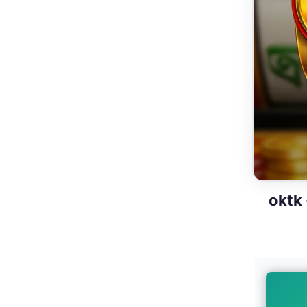
oktk - 