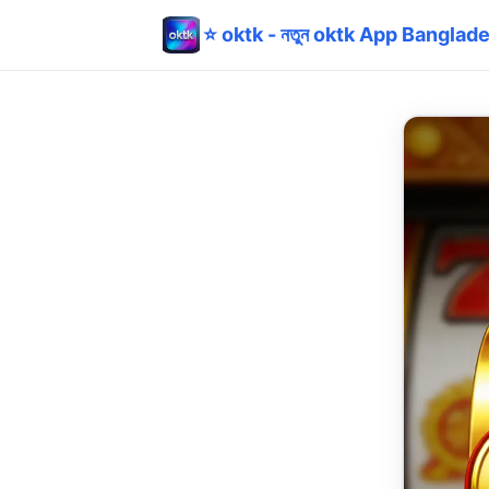
⭐ oktk - নতুন oktk App Bangla